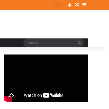
Log In
Random Article
Sidebar
Buscar