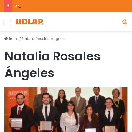
Académica UDLAP asesora un proyecto que creará dispositivo capaz de clasificar episodios ansioso-depresivos
Menu
B
Inicio
/
Natalia Rosales Ángeles
Natalia Rosales
Ángeles