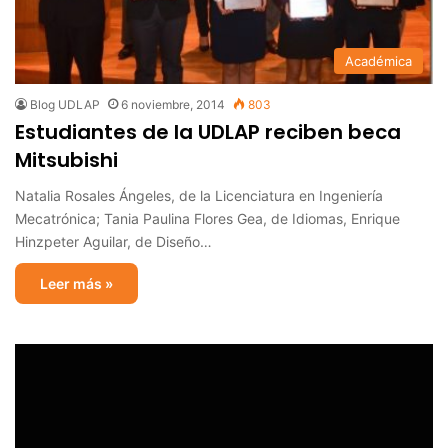
Académica
Blog UDLAP
6 noviembre, 2014
803
Estudiantes de la UDLAP reciben beca
Mitsubishi
Natalia Rosales Ángeles, de la Licenciatura en Ingeniería
Mecatrónica; Tania Paulina Flores Gea, de Idiomas, Enrique
Hinzpeter Aguilar, de Diseño…
Leer más »