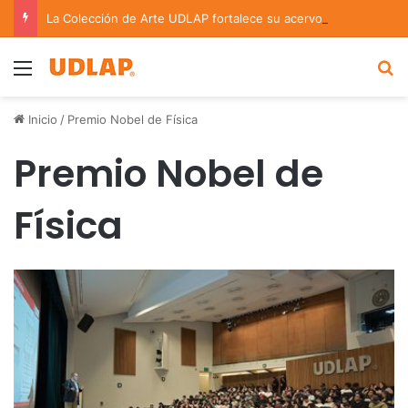
La Colección de Arte UDLAP fortalece su acervo con nuevas obras de artistas emergentes y consolidados
Menu
B
Inicio
/
Premio Nobel de Física
Premio Nobel de
Física