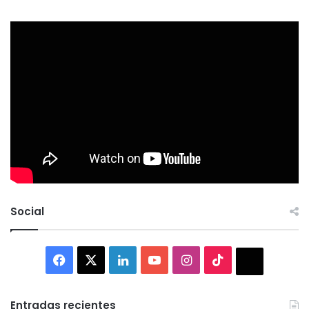
Social
Facebook
X
LinkedIn
YouTube
Instagram
TikTok
Thread
Entradas recientes