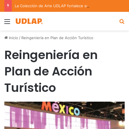
La Colección de Arte UDLAP fortalece su acervo con nuevas obras de artistas emergentes y consolidados
Menu
B
Inicio
/
Reingeniería en Plan de Acción Turístico
Reingeniería en
Plan de Acción
Turístico