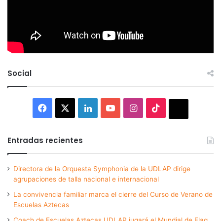
Social
Facebook
X
LinkedIn
YouTube
Instagram
TikTok
Thread
Entradas recientes
Directora de la Orquesta Symphonia de la UDLAP dirige
agrupaciones de talla nacional e internacional
La convivencia familiar marca el cierre del Curso de Verano de
Escuelas Aztecas
Coach de Escuelas Aztecas UDLAP jugará el Mundial de Flag