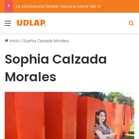
La convivencia familiar marca el cierre del Curso de Verano de Escuelas Aztecas
Menu
B
Inicio
/
Sophia Calzada Morales
Sophia Calzada
Morales