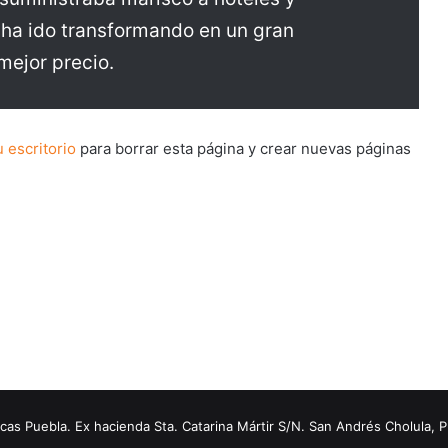
 ha ido transformando en un gran
mejor precio.
u escritorio
para borrar esta página y crear nuevas páginas
s Puebla. Ex hacienda Sta. Catarina Mártir S/N. San Andrés Cholula, 