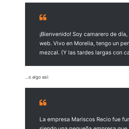
¡Bienvenido! Soy camarero de día, 
web. Vivo en Morelia, tengo un per
mezcal. (Y las tardes largas con c
…o algo así:
La empresa Mariscos Recio fue fu
siendo una pequeña empresa que s