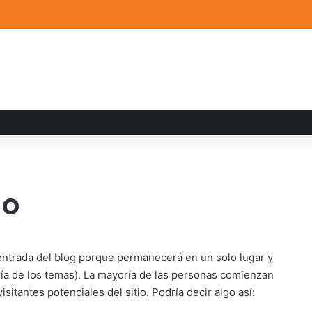
a familiar marca el cierre del Curso de Verano de Escuelas Aztecas
lo
 entrada del blog porque permanecerá en un solo lugar y
ría de los temas). La mayoría de las personas comienzan
sitantes potenciales del sitio. Podría decir algo así: