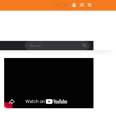
Log In
Random Article
Sidebar
Buscar