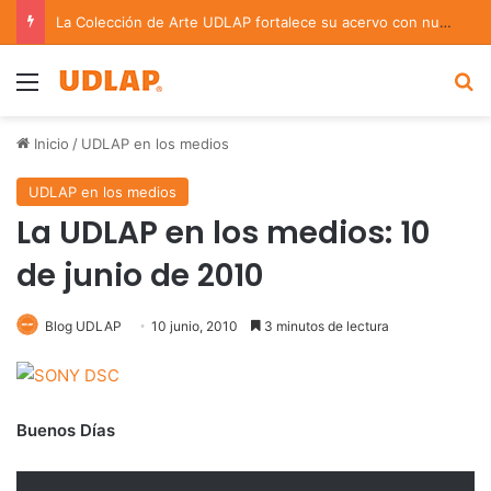
La Colección de Arte UDLAP fortalece su acervo con nuevas obras de artistas emergentes y consolidados
Menu
B
Inicio
/
UDLAP en los medios
UDLAP en los medios
La UDLAP en los medios: 10
de junio de 2010
Blog UDLAP
10 junio, 2010
3 minutos de lectura
Buenos Días