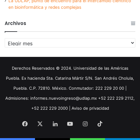
La UDLAP, punto de encuentro para el intercambio científico
en bioinformática y redes complejas
Archivos
Archivos
Derechos Reservados © 2024. Universidad de las Américas
Puebla. Ex hacienda Sta. Catarina Mártir S/N. San Andrés Cholula,
Puebla. C.P. 72810. México. Conmutador: 222 229 20 00 |
Admisiones: informes.nuevoingreso@udlap.mx +52 222 229 2112,
+52 222 229 2000 |
Aviso de privacidad
Facebook
X
LinkedIn
YouTube
Instagram
TikTok
Threa