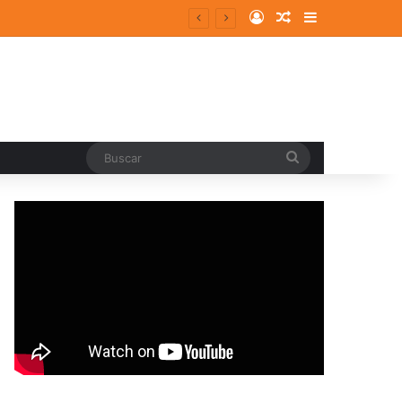
Log In
Random Article
Sidebar
Buscar