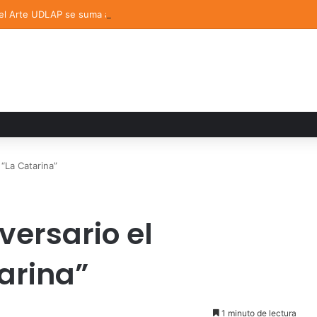
del Arte UDLAP se suma a la Feria Internacional del Libro en Puebla
 “La Catarina”
versario el
arina”
1 minuto de lectura