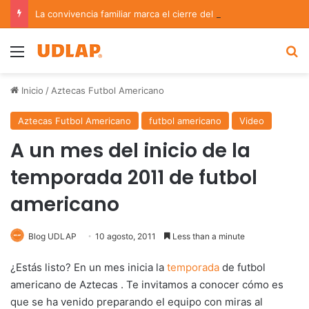
La convivencia familiar marca el cierre del Curso de Verano de Escuelas Aztecas
Menu
B
Inicio
/
Aztecas Futbol Americano
Aztecas Futbol Americano
futbol americano
Video
A un mes del inicio de la
temporada 2011 de futbol
americano
Blog UDLAP
10 agosto, 2011
Less than a minute
¿Estás listo? En un mes inicia la
temporada
de futbol
americano de Aztecas . Te invitamos a conocer cómo es
que se ha venido preparando el equipo con miras al