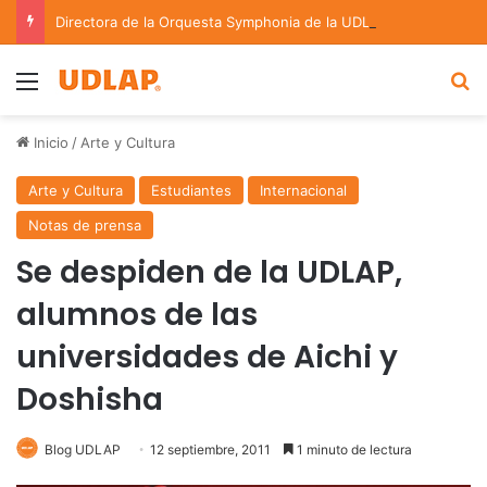
Directora de la Orquesta Symphonia de la UDLAP dirige agrupaciones de talla nacional e internacional
Menu
B
Inicio
/
Arte y Cultura
Arte y Cultura
Estudiantes
Internacional
Notas de prensa
Se despiden de la UDLAP,
alumnos de las
universidades de Aichi y
Doshisha
Blog UDLAP
12 septiembre, 2011
1 minuto de lectura