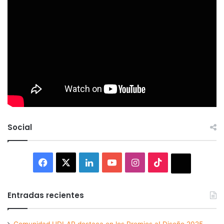
Social
Facebook
X
LinkedIn
YouTube
Instagram
TikTok
Thread
Entradas recientes
Comunidad UDLAP destaca en los Premios a! Diseño 2025