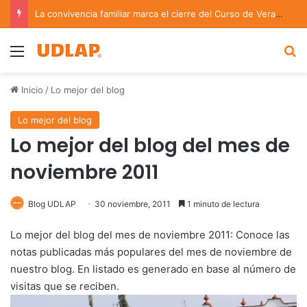
La convivencia familiar marca el cierre del Curso de Verano de Escuelas Aztecas
Menu
B
Inicio
/
Lo mejor del blog
Lo mejor del blog
Lo mejor del blog del mes de
noviembre 2011
Blog UDLAP
30 noviembre, 2011
1 minuto de lectura
Lo mejor del blog del mes de noviembre 2011: Conoce las
notas publicadas más populares del mes de noviembre de
nuestro blog. En listado es generado en base al número de
visitas que se reciben.