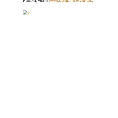
Puebla, visita
www.udlap.mx/eventos
.