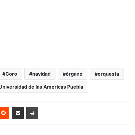
Coro
navidad
órgano
orquesta
Universidad de las Américas Puebla
nterest
Reddit
Share via Email
Print