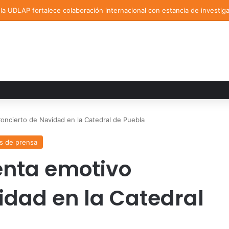
a UDLAP fortalece colaboración internacional con estancia de investig
ncierto de Navidad en la Catedral de Puebla
s de prensa
enta emotivo
idad en la Catedral