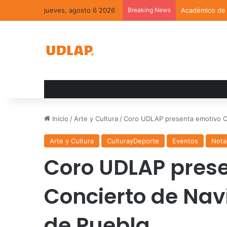
jueves, agosto 6 2026
Breaking News
Académico de l
Inicio
/
Arte y Cultura
/
Coro UDLAP presenta emotivo Co
Arte y Cultura
CulturayDeporte
Eventos
Nota
Coro UDLAP pres
Concierto de Nav
de Puebla