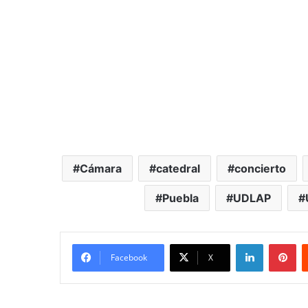
Cámara
catedral
concierto
Puebla
UDLAP
LinkedIn
Pi
Facebook
X