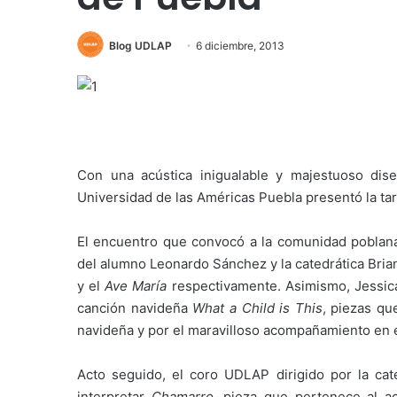
Blog UDLAP
6 diciembre, 2013
Con una acústica inigualable y majestuoso dis
Universidad de las Américas Puebla presentó la tar
El encuentro que convocó a la comunidad poblana
del alumno Leonardo Sánchez y la catedrática Bria
y el
Ave María
respectivamente. Asimismo, Jessica 
canción navideña
What a Child is This
, piezas qu
navideña y por el maravilloso acompañamiento en e
Acto seguido, el coro UDLAP dirigido por la cate
interpretar
Chamarro
, pieza que pertenece al ac