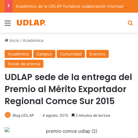
Académico de la UDLAP fortalece colaboración internacional con estancia de investigación en Argentina
Menu
B
Inicio
/
Académica
Académica
Campus
Comunidad
Eventos
Notas de prensa
UDLAP sede de la entrega del
Premio al Mérito Exportador
Regional Comce Sur 2015
Blog UDLAP
4 agosto, 2015
2 minutos de lectura