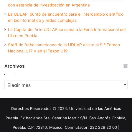
con estancia de investigación en Argentina
La UDLAP, punto de encuentro para el intercambio científico
en bioinformática y redes complejas
La Capilla del Arte UDLAP se suma a la Feria Internacional del
Libro en Puebla
Staff de futbol americano de la UDLAP asiste al 9.º Torneo
Nacional U17 y en el Tazón U19
Archivos
Archivos
Derechos Reservados © 2024. Universidad de las Américas
Puebla. Ex hacienda Sta. Catarina Mártir S/N. San Andrés Cholula,
Puebla. C.P. 72810. México. Conmutador: 222 229 20 00 |