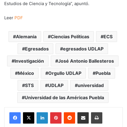
Estudios de Ciencia y Tecnología”, apuntó.
Leer
PDF
Alemania
Ciencias Políticas
ECS
Egresados
egresados UDLAP
Investigación
José Antonio Ballesteros
México
Orgullo UDLAP
Puebla
STS
UDLAP
universidad
Universidad de las Américas Puebla
LinkedIn
Pinterest
Reddit
Share via Email
Print