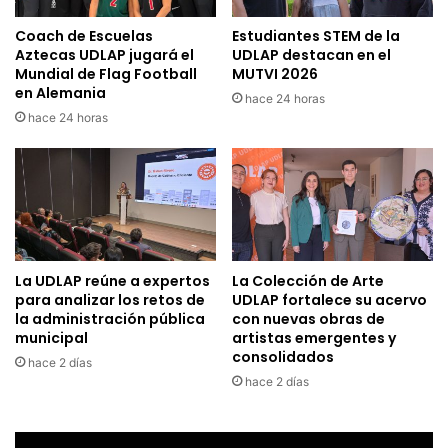
Coach de Escuelas
Estudiantes STEM de la
Aztecas UDLAP jugará el
UDLAP destacan en el
Mundial de Flag Football
MUTVI 2026
en Alemania
hace 24 horas
hace 24 horas
La UDLAP reúne a expertos
La Colección de Arte
para analizar los retos de
UDLAP fortalece su acervo
la administración pública
con nuevas obras de
municipal
artistas emergentes y
consolidados
hace 2 días
hace 2 días