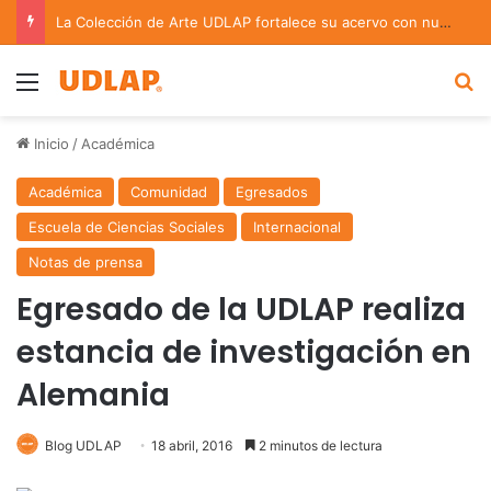
La Colección de Arte UDLAP fortalece su acervo con nuevas obras de artistas emergentes y consolidados
Menu
B
Inicio
/
Académica
Académica
Comunidad
Egresados
Escuela de Ciencias Sociales
Internacional
Notas de prensa
Egresado de la UDLAP realiza
estancia de investigación en
Alemania
Blog UDLAP
18 abril, 2016
2 minutos de lectura