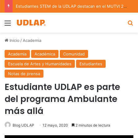
Estudiantes STEM de la UDLAP destacan en el MUTVI 2026
Menu
B
Inicio
/
Academia
Academia
Académica
Comunidad
Escuela de Artes y Humanidades
Estudiantes
Notas de prensa
Estudiante UDLAP es parte
del programa Ambulante
más allá
Blog UDLAP
12 mayo, 2020
2 minutos de lectura