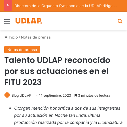
Directora de la Orquesta Symphonia de la UDLAP dirige agrupaciones de talla nacional e internacional
Menu
B
Inicio
/
Notas de prensa
Notas de prensa
Talento UDLAP reconocido
por sus actuaciones en el
FITU 2023
Blog UDLAP
11 septiembre, 2023
3 minutos de lectura
Otorgan mención honorífica a dos de sus integrantes
por su actuación en Noche tan linda, última
producción realizada por la compañía y la Licenciatura