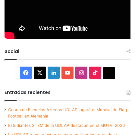
Social
Facebook
X
LinkedIn
YouTube
Instagram
TikTok
Thread
Entradas recientes
Coach de Escuelas Aztecas UDLAP jugará el Mundial de Flag
Football en Alemania
Estudiantes STEM de la UDLAP destacan en el MUTVI 2026
La UDLAP reúne a expertos para analizar los retos de la