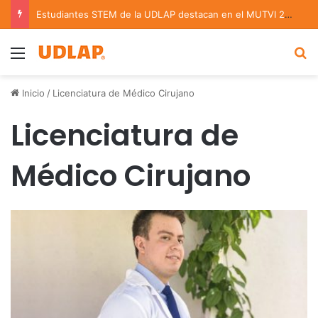
Estudiantes STEM de la UDLAP destacan en el MUTVI 2026
Menu
B
Inicio
/
Licenciatura de Médico Cirujano
Licenciatura de
Médico Cirujano