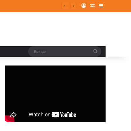
Log In
Random Article
Sidebar
Buscar