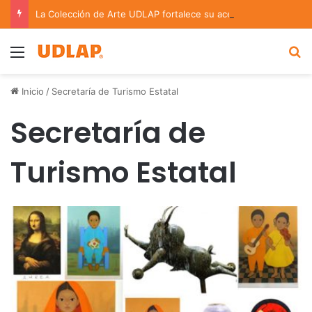
La Colección de Arte UDLAP fortalece su acervo con nuevas obras de artistas emergentes y consolidados
Menu
B
Inicio
/
Secretaría de Turismo Estatal
Secretaría de
Turismo Estatal