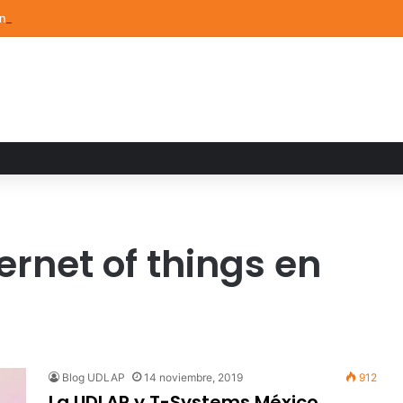
ón de Arte UDLAP fortalece su acervo con nuevas obras de artistas em
ernet of things en
Blog UDLAP
14 noviembre, 2019
912
La UDLAP y T-Systems México