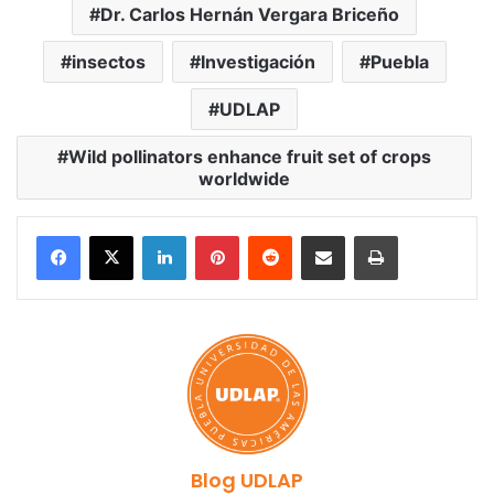
Dr. Carlos Hernán Vergara Briceño
insectos
Investigación
Puebla
UDLAP
Wild pollinators enhance fruit set of crops
worldwide
LinkedIn
Pinterest
Reddit
Share via Email
Print
Blog UDLAP