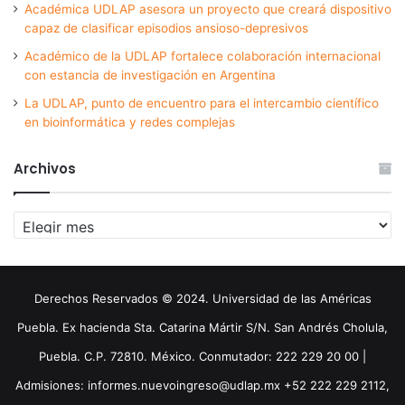
Académica UDLAP asesora un proyecto que creará dispositivo
capaz de clasificar episodios ansioso-depresivos
Académico de la UDLAP fortalece colaboración internacional
con estancia de investigación en Argentina
La UDLAP, punto de encuentro para el intercambio científico
en bioinformática y redes complejas
Archivos
Archivos
Derechos Reservados © 2024. Universidad de las Américas
Puebla. Ex hacienda Sta. Catarina Mártir S/N. San Andrés Cholula,
Puebla. C.P. 72810. México. Conmutador: 222 229 20 00 |
Admisiones: informes.nuevoingreso@udlap.mx +52 222 229 2112,