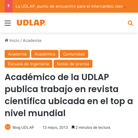
La UDLAP, punto de encuentro para el intercambio científico en bioinformática y redes complejas
Menu
B
Inicio
/
Academia
Academia
Académica
Comunidad
Escuela de Ingeniería
Notas de prensa
Académico de la UDLAP
publica trabajo en revista
científica ubicada en el top a
nivel mundial
Blog UDLAP
13 mayo, 2013
2 minutos de lectura