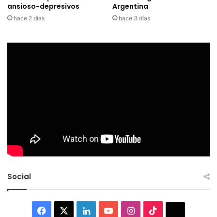
ansioso-depresivos
Argentina
hace 2 días
hace 3 días
Social
Facebook
X
LinkedIn
YouTube
Instagram
TikTok
Thread