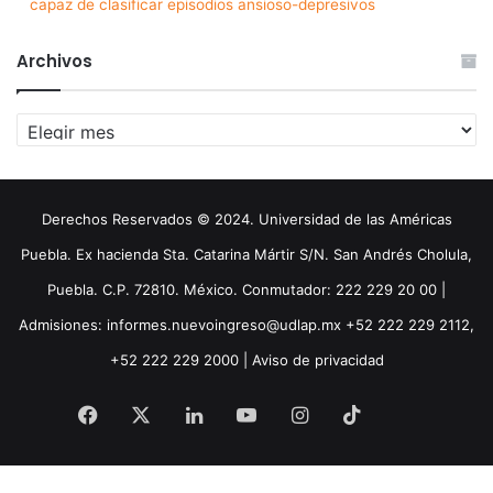
capaz de clasificar episodios ansioso-depresivos
Archivos
Archivos
Derechos Reservados © 2024. Universidad de las Américas
Puebla. Ex hacienda Sta. Catarina Mártir S/N. San Andrés Cholula,
Puebla. C.P. 72810. México. Conmutador: 222 229 20 00 |
Admisiones: informes.nuevoingreso@udlap.mx +52 222 229 2112,
+52 222 229 2000 |
Aviso de privacidad
Facebook
X
LinkedIn
YouTube
Instagram
TikTok
Threa