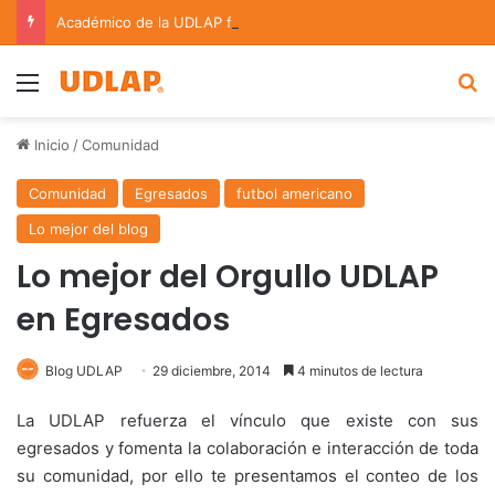
Académico de la UDLAP fortalece colaboración internacional con estancia de investigación en Argentina
Menu
B
Inicio
/
Comunidad
Comunidad
Egresados
futbol americano
Lo mejor del blog
Lo mejor del Orgullo UDLAP
en Egresados
Blog UDLAP
29 diciembre, 2014
4 minutos de lectura
La UDLAP refuerza el vínculo que existe con sus
egresados y fomenta la colaboración e interacción de toda
su comunidad, por ello te presentamos el conteo de los