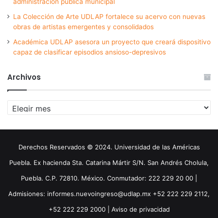
administración pública municipal
La Colección de Arte UDLAP fortalece su acervo con nuevas
obras de artistas emergentes y consolidados
Académica UDLAP asesora un proyecto que creará dispositivo
capaz de clasificar episodios ansioso-depresivos
Archivos
Archivos
Derechos Reservados © 2024. Universidad de las Américas
Puebla. Ex hacienda Sta. Catarina Mártir S/N. San Andrés Cholula,
Puebla. C.P. 72810. México. Conmutador: 222 229 20 00 |
Admisiones: informes.nuevoingreso@udlap.mx +52 222 229 2112,
+52 222 229 2000 |
Aviso de privacidad