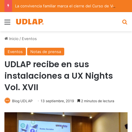
La convivencia familiar marca el cierre del Curso de Verano de Escuelas Aztecas
Menu
B
Inicio
/
Eventos
Eventos
Notas de prensa
UDLAP recibe en sus
instalaciones a UX Nights
Vol. XVII
Blog UDLAP
13 septiembre, 2019
2 minutos de lectura