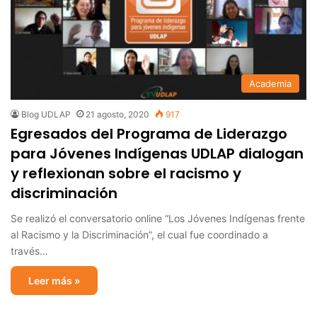
Academia
Blog UDLAP
21 agosto, 2020
917
Egresados del Programa de Liderazgo
para Jóvenes Indígenas UDLAP dialogan
y reflexionan sobre el racismo y
discriminación
Se realizó el conversatorio online “Los Jóvenes Indígenas frente
al Racismo y la Discriminación”, el cual fue coordinado a
través…
Leer más »