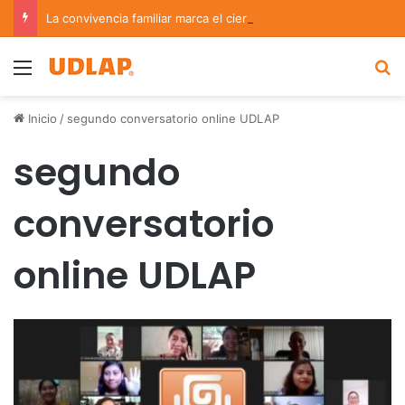
La convivencia familiar marca el cierre del Curso de Verano de Escuelas Aztecas
Menu
B
Inicio
/
segundo conversatorio online UDLAP
segundo
conversatorio
online UDLAP