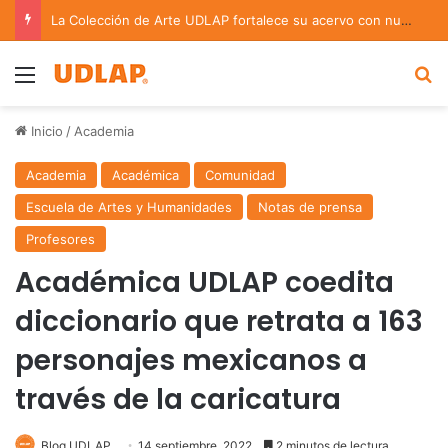
La Colección de Arte UDLAP fortalece su acervo con nuevas obras de artistas emergentes y consolidados
Menu
B
Inicio
/
Academia
Academia
Académica
Comunidad
Escuela de Artes y Humanidades
Notas de prensa
Profesores
Académica UDLAP coedita
diccionario que retrata a 163
personajes mexicanos a
través de la caricatura
Blog UDLAP
14 septiembre, 2022
2 minutos de lectura