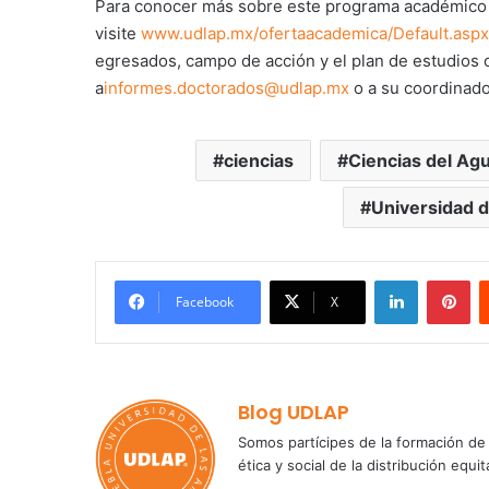
Para conocer más sobre este programa académico d
visite
www.udlap.mx/ofertaacademica/Default.asp
egresados, campo de acción y el plan de estudios o
a
informes.doctorados@udlap.mx
o a su coordinad
ciencias
Ciencias del Ag
Universidad d
LinkedIn
Pi
Facebook
X
Blog UDLAP
Somos partícipes de la formación de 
ética y social de la distribución e