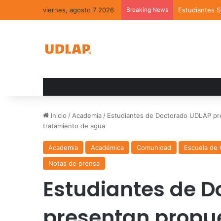
viernes, agosto 7 2026
Breaking News
Estudiantes 
Inicio
/
Academia
/
Estudiantes de Doctorado UDLAP pre
tratamiento de agua
Academia
Académica
Comunidad
Escuela de 
Notas de prensa
Estudiantes de 
presentan propu