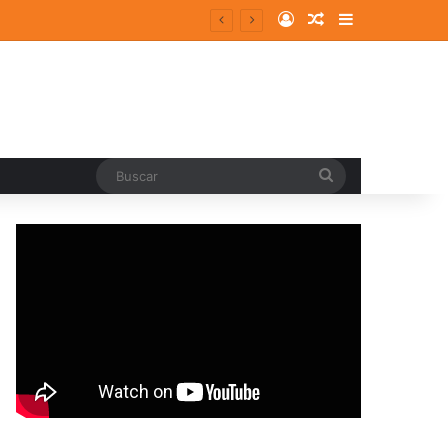
Log In
Random Article
Sidebar
Buscar