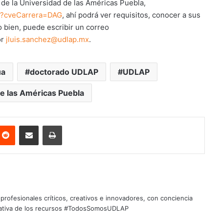
e la Universidad de las Américas Puebla,
x?cveCarrera=DAG
, ahí podrá ver requisitos, conocer a sus
 bien, puede escribir un correo
or
jluis.sanchez@udlap.mx
.
ua
doctorado UDLAP
UDLAP
e las Américas Puebla
nterest
Reddit
Share via Email
Print
profesionales críticos, creativos e innovadores, con conciencia
quitativa de los recursos #TodosSomosUDLAP