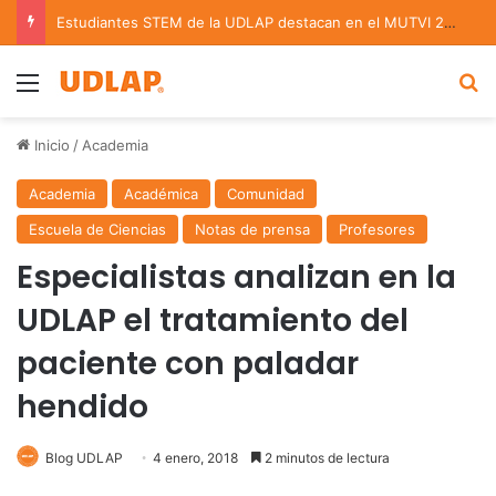
Estudiantes STEM de la UDLAP destacan en el MUTVI 2026
Menu
B
Inicio
/
Academia
Academia
Académica
Comunidad
Escuela de Ciencias
Notas de prensa
Profesores
Especialistas analizan en la
UDLAP el tratamiento del
paciente con paladar
hendido
Blog UDLAP
4 enero, 2018
2 minutos de lectura