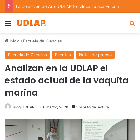
La Colección de Arte UDLAP fortalece su acervo con nuevas obras de artistas emergentes y consolidados
Menu
B
Inicio
/
Escuela de Ciencias
Escuela de Ciencias
Eventos
Notas de prensa
Analizan en la UDLAP el
estado actual de la vaquita
marina
Blog UDLAP
6 marzo, 2020
1 minuto de lectura