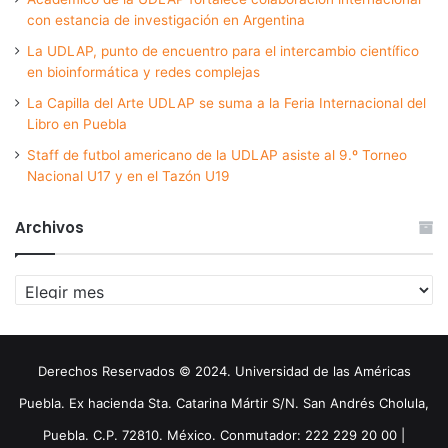
con estancia de investigación en Argentina
La UDLAP, punto de encuentro para el intercambio científico
en bioinformática y redes complejas
La Capilla del Arte UDLAP se suma a la Feria Internacional del
Libro en Puebla
Staff de futbol americano de la UDLAP asiste al 9.º Torneo
Nacional U17 y en el Tazón U19
Archivos
Archivos
Derechos Reservados © 2024. Universidad de las Américas
Puebla. Ex hacienda Sta. Catarina Mártir S/N. San Andrés Cholula,
Puebla. C.P. 72810. México. Conmutador: 222 229 20 00 |